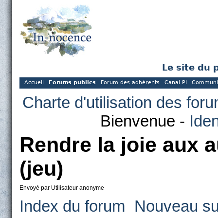
Le site du 
Accueil
Forums publics
Forum des adhérents
Canal PI
Communi
Charte d'utilisation des for
Bienvenue -
Iden
Rendre la joie aux 
(jeu)
Envoyé par Utilisateur anonyme
Index du forum
Nouveau su