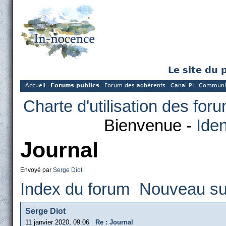
Le site du 
Accueil
Forums publics
Forum des adhérents
Canal PI
Communi
Charte d'utilisation des for
Bienvenue -
Iden
Journal
Envoyé par
Serge Diot
Index du forum
Nouveau su
Serge Diot
11 janvier 2020, 09:06
Re : Journal