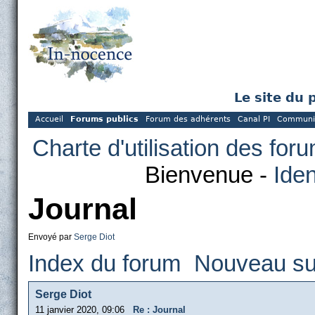
Le site du 
Accueil
Forums publics
Forum des adhérents
Canal PI
Communi
Charte d'utilisation des for
Bienvenue -
Iden
Journal
Envoyé par
Serge Diot
Index du forum
Nouveau su
Serge Diot
11 janvier 2020, 09:06
Re : Journal