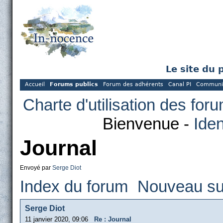
Le site du 
Accueil
Forums publics
Forum des adhérents
Canal PI
Communi
Charte d'utilisation des for
Bienvenue -
Iden
Journal
Envoyé par
Serge Diot
Index du forum
Nouveau su
Serge Diot
11 janvier 2020, 09:06
Re : Journal