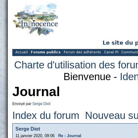
Le site du 
Accueil
Forums publics
Forum des adhérents
Canal PI
Communi
Charte d'utilisation des for
Bienvenue -
Iden
Journal
Envoyé par
Serge Diot
Index du forum
Nouveau su
Serge Diot
11 janvier 2020, 09:06
Re : Journal