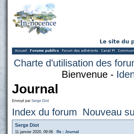
Le site du 
Accueil
Forums publics
Forum des adhérents
Canal PI
Communi
Charte d'utilisation des for
Bienvenue -
Iden
Journal
Envoyé par
Serge Diot
Index du forum
Nouveau su
Serge Diot
11 janvier 2020, 09:06
Re : Journal