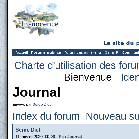
Le site du 
Accueil
Forums publics
Forum des adhérents
Canal PI
Communi
Charte d'utilisation des for
Bienvenue -
Iden
Journal
Envoyé par
Serge Diot
Index du forum
Nouveau su
Serge Diot
11 janvier 2020, 09:06
Re : Journal