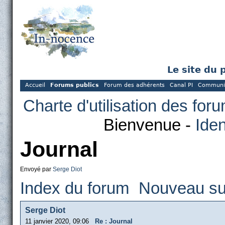
Le site du 
Accueil
Forums publics
Forum des adhérents
Canal PI
Communi
Charte d'utilisation des for
Bienvenue -
Iden
Journal
Envoyé par
Serge Diot
Index du forum
Nouveau su
Serge Diot
11 janvier 2020, 09:06
Re : Journal