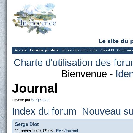
Le site du 
Accueil
Forums publics
Forum des adhérents
Canal PI
Communi
Charte d'utilisation des for
Bienvenue -
Iden
Journal
Envoyé par
Serge Diot
Index du forum
Nouveau su
Serge Diot
11 janvier 2020, 09:06
Re : Journal