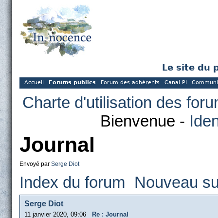
Le site du 
Accueil
Forums publics
Forum des adhérents
Canal PI
Communi
Charte d'utilisation des for
Bienvenue -
Iden
Journal
Envoyé par
Serge Diot
Index du forum
Nouveau su
Serge Diot
11 janvier 2020, 09:06
Re : Journal