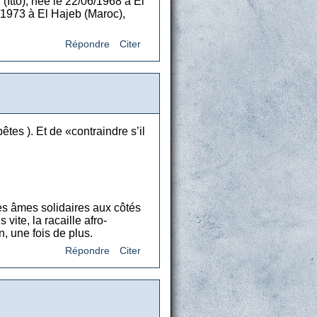
tto), née le 22/06/1968 à El
1973 à El Hajeb (Maroc),
Répondre
Citer
tes ). Et de «contraindre s’il
lles âmes solidaires aux côtés
vite, la racaille afro-
, une fois de plus.
Répondre
Citer