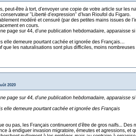
, peut-être à tort, d'envoyer une copie de votre article sur les
 conservateur "Liberté d'expression" d'Ivan Rioufol du Figaro.
blement modéré et censuré (par des petites mains issues de l'im
lacement en cours.
une page sur 44, d'une publication hebdomadaire, apparaisse si h
ais elle demeure pourtant cachée et ignorée des Français…
uf que les naturalisations sont plus difficiles, moins nombreuse
auût 2020
une page sur 44, d'une publication hebdomadaire, apparaisse si h
is elle demeure pourtant cachée et ignorée des Français
ue ou pas, les Français continueront d'être de gros naïfs... Des 
ance à endiguer invasion migratoire, émeutes et agressions, et q
erchent nullement à les protéger, mais au contraire à organiser