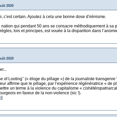
auût 2020
, c'est certain. Ajoutez à cela une bonne dose d'irénisme.
e nation qui pendant 50 ans se consacre méthodiquement à sa pr
ègles, lois et principes, est vouée à la disparition dans l’anomi
auût 2020
r...
nse of Looting" (« éloge du pillage ») de la journaliste transgenr
r affirme que le pillage, par l’expérience régénératrice « de plai
mettre un terme à la violence du capitalisme « cishétéropatriarcal 
urgeois en faveur de la non-violence (sic !).
m
]