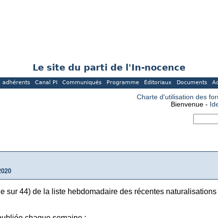
Le site du parti de l'In-nocence
 adhérents
Canal PI
Communiqués
Programme
Éditoriaux
Documents
A
Charte d'utilisation des fo
Bienvenue -
Id
2020
ge sur 44) de la liste hebdomadaire des récentes naturalisations
 publiée chaque semaine :