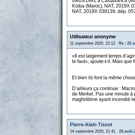
09/03/1991 à Casablanca (Ma
Ksiba (Maroc), NAT, 2019X 03
NAT, 2019X 038139, dép. 057,
Utilisateur anonyme
11 septembre 2020, 22:12
Re : 25 
«Il est largement temps d’agi
le faut», ajoute-t-il. Mais que 
Et bien ils font la même chose
D'ailleurs ça continue : Macro
de Merkel. Pas une minute à per
maghrébine ayant incendié le 
Pierre-Alain Tissot
14 septembre 2020, 21:41
25.auût 