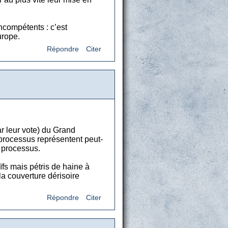
ncompétents : c’est
urope.
Répondre
Citer
ar leur vote) du Grand
 processus représentent peut-
e processus.
ïfs mais pétris de haine à
la couverture dérisoire
Répondre
Citer