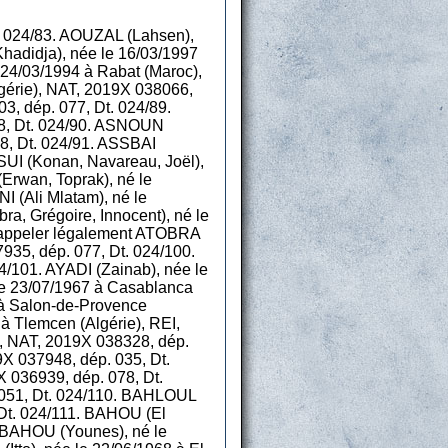
. 024/83. AOUZAL (Lahsen),
hadidja), née le 16/03/1997
24/03/1994 à Rabat (Maroc),
gérie), NAT, 2019X 038066,
3, dép. 077, Dt. 024/89.
78, Dt. 024/90. ASNOUN
78, Dt. 024/91. ASSBAI
SUI (Konan, Navareau, Joël),
(Erwan, Toprak), né le
 (Ali Mlatam), né le
a, Grégoire, Innocent), né le
 s’appeler légalement ATOBRA
7935, dép. 077, Dt. 024/100.
4/101. AYADI (Zainab), née le
 le 23/07/1967 à Casablanca
 à Salon-de-Provence
à Tlemcen (Algérie), REI,
), NAT, 2019X 038328, dép.
X 037948, dép. 035, Dt.
 036939, dép. 078, Dt.
 051, Dt. 024/110. BAHLOUL
 Dt. 024/111. BAHOU (El
. BAHOU (Younes), né le