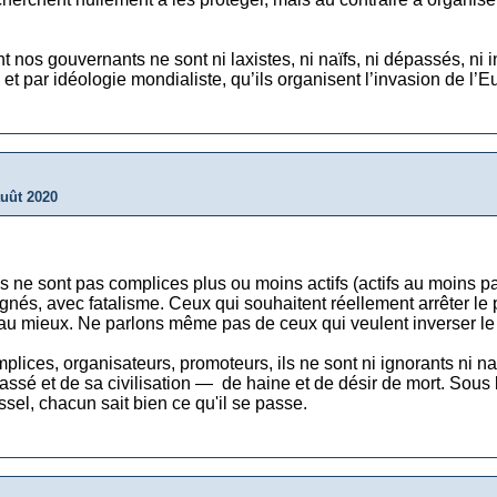
s gouvernants ne sont ni laxistes, ni naïfs, ni dépassés, ni i
t par idéologie mondialiste, qu’ils organisent l’invasion de l’E
auût 2020
ls ne sont pas complices plus ou moins actifs (actifs au moins p
gnés, avec fatalisme. Ceux qui souhaitent réellement arrêter le
nt au mieux. Ne parlons même pas de ceux qui veulent inverser l
lices, organisateurs, promoteurs, ils ne sont ni ignorants ni na
assé et de sa civilisation — de haine et de désir de mort. Sous 
el, chacun sait bien ce qu'il se passe.