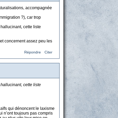
 naturalisations, accompagnée
migration ?), car trop
allucinant, cette liste
s et concernent assez peu les
Répondre
Citer
allucinant, cette liste
naïfs qui dénoncent le laxisme
ui n’ont toujours pas compris
 au plus vite leur mise en