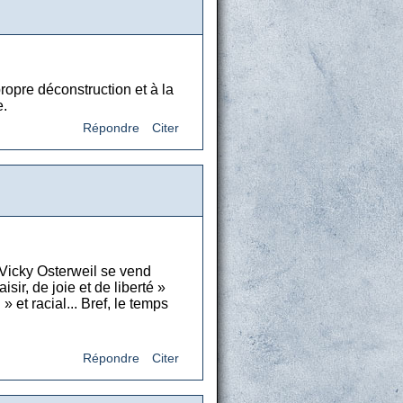
opre déconstruction et à la
e.
Répondre
Citer
e Vicky Osterweil se vend
sir, de joie et de liberté »
» et racial... Bref, le temps
Répondre
Citer