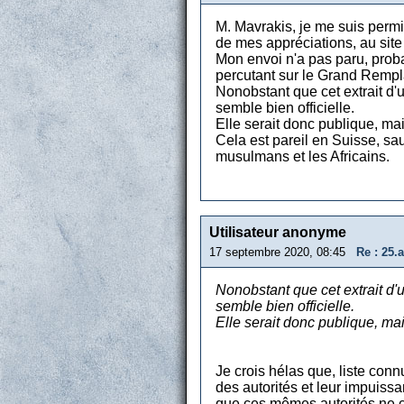
M. Mavrakis, je me suis permis
de mes appréciations, au site
Mon envoi n'a pas paru, proba
percutant sur le Grand Remp
Nonobstant que cet extrait d'
semble bien officielle.
Elle serait donc publique, m
Cela est pareil en Suisse, sa
musulmans et les Africains.
Utilisateur anonyme
17 septembre 2020, 08:45
Re : 25.
Nonobstant que cet extrait d'
semble bien officielle.
Elle serait donc publique, ma
Je crois hélas que, liste conn
des autorités et leur impuiss
que ces mêmes autorités ne ch