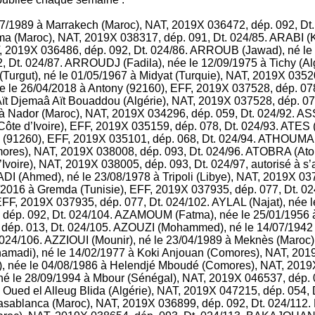
/1989 à Marrakech (Maroc), NAT, 2019X 036472, dép. 092, Dt
ma (Maroc), NAT, 2019X 038317, dép. 091, Dt. 024/85. ARABI (K
, 2019X 036486, dép. 092, Dt. 024/86. ARROUB (Jawad), né le 
 Dt. 024/87. ARROUDJ (Fadila), née le 12/09/1975 à Tichy (Al
Turgut), né le 01/05/1967 à Midyat (Turquie), NAT, 2019X 03520
ée le 26/04/2018 à Antony (92160), EFF, 2019X 037528, dép. 0
Aït Djemaâ Aït Bouaddou (Algérie), NAT, 2019X 037528, dép. 0
à Nador (Maroc), NAT, 2019X 034296, dép. 059, Dt. 024/92. AS
Côte d’Ivoire), EFF, 2019X 035159, dép. 078, Dt. 024/93. ATES 
 (91260), EFF, 2019X 035101, dép. 068, Dt. 024/94. ATHOUMANI
res), NAT, 2019X 038008, dép. 093, Dt. 024/96. ATOBRA (Atobr
Ivoire), NAT, 2019X 038005, dép. 093, Dt. 024/97, autorisé à
ADI (Ahmed), né le 23/08/1978 à Tripoli (Libye), NAT, 2019X 03
/2016 à Gremda (Tunisie), EFF, 2019X 037935, dép. 077, Dt. 02
 EFF, 2019X 037935, dép. 077, Dt. 024/102. AYLAL (Najat), née
 dép. 092, Dt. 024/104. AZAMOUM (Fatma), née le 25/01/1956
 dép. 013, Dt. 024/105. AZOUZI (Mohammed), né le 14/07/1942 
 024/106. AZZIOUI (Mounir), né le 23/04/1989 à Meknès (Maroc
amadi), né le 14/02/1977 à Koki Anjouan (Comores), NAT, 2019
, née le 04/08/1986 à Helendjé Mboudé (Comores), NAT, 2019X
é le 28/09/1994 à Mbour (Sénégal), NAT, 2019X 046537, dép.
à Oued el Alleug Blida (Algérie), NAT, 2019X 047215, dép. 054,
Casablanca (Maroc), NAT, 2019X 036899, dép. 092, Dt. 024/112