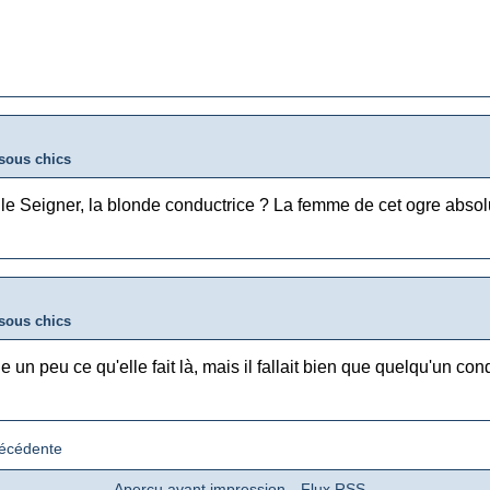
sous chics
e Seigner, la blonde conductrice ? La femme de cet ogre abso
sous chics
 un peu ce qu'elle fait là, mais il fallait bien que quelqu'un cond
récédente
Aperçu avant impression
Flux RSS