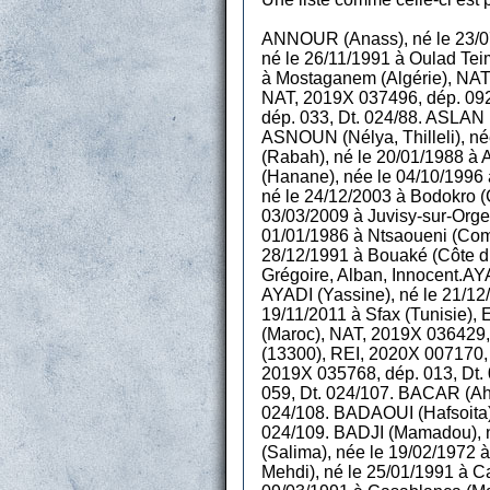
ANNOUR (Anass), né le 23/07
né le 26/11/1991 à Oulad Tei
à Mostaganem (Algérie), NAT
NAT, 2019X 037496, dép. 092,
dép. 033, Dt. 024/88. ASLAN (
ASNOUN (Nélya, Thilleli), n
(Rabah), né le 20/01/1988 à 
(Hanane), née le 04/10/1996 
né le 24/12/2003 à Bodokro (
03/03/2009 à Juvisy-sur-Orge
01/01/1986 à Ntsaoueni (Como
28/12/1991 à Bouaké (Côte d’
Grégoire, Alban, Innocent.AY
AYADI (Yassine), né le 21/12
19/11/2011 à Sfax (Tunisie),
(Maroc), NAT, 2019X 036429,
(13300), REI, 2020X 007170,
2019X 035768, dép. 013, Dt.
059, Dt. 024/107. BACAR (Ah
024/108. BADAOUI (Hafsoita)
024/109. BADJI (Mamadou), n
(Salima), née le 19/02/1972 
Mehdi), né le 25/01/1991 à 