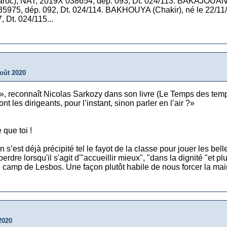
roc), NAT, 2019X 038654, dép. 093, Dt. 024/113. BAKAJOUAN (I
5975, dép. 092, Dt. 024/114. BAKHOUYA (Chakir), né le 22/11/
 Dt. 024/115...
août 2020
r», reconnaît Nicolas Sarkozy dans son livre (Le Temps des tempê
font les dirigeants, pour l’instant, sinon parler en l’air ?»
 que toi !
n s’est déjà précipité tel le fayot de la classe pour jouer les be
dre lorsqu'il s'agit d'"accueillir mieux", "dans la dignité "et plus 
camp de Lesbos. Une façon plutôt habile de nous forcer la main
2020