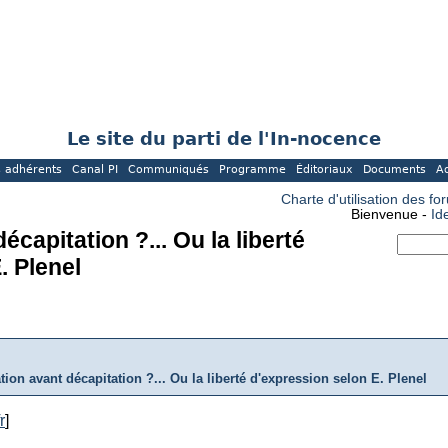
Le site du parti de l'In-nocence
 adhérents
Canal PI
Communiqués
Programme
Éditoriaux
Documents
A
Charte d'utilisation des fo
Bienvenue -
Id
capitation ?... Ou la liberté
. Plenel
ion avant décapitation ?... Ou la liberté d'expression selon E. Plenel
r
]