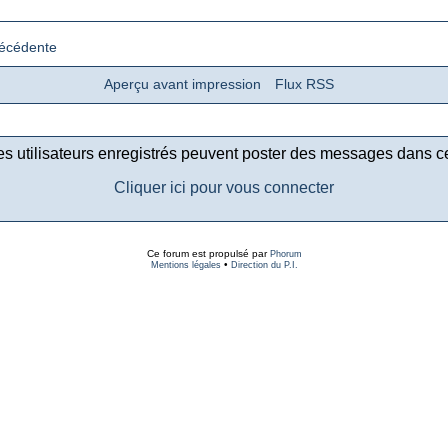
récédente
Aperçu avant impression
Flux RSS
es utilisateurs enregistrés peuvent poster des messages dans c
Cliquer ici pour vous connecter
Ce forum est propulsé par
Phorum
•
Mentions légales
Direction du P.I.