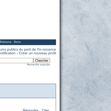
dhésions
Dons
rums publics du parti de l'In-nocence
entification
-
Créer un nouveau profil
Recherche avancée
Répondre
Citer