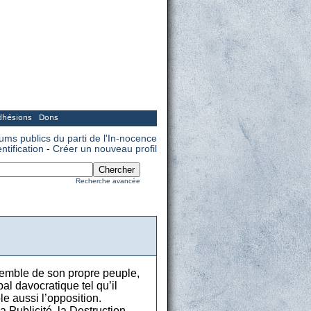
dhésions
Dons
rums publics du parti de l'In-nocence
entification
-
Créer un nouveau profil
Recherche avancée
nsemble de son propre peuple,
l davocratique tel qu’il
le aussi l’opposition.
Publicité, la Destruction