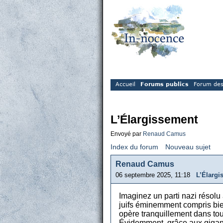
Accueil
Forums publics
Forum des
L’Élargissement
Envoyé par
Renaud Camus
Index du forum
Nouveau sujet
Renaud Camus
06 septembre 2025, 11:18
L’Élargi
Imaginez un parti nazi résolu
juifs éminemment compris bie
opère tranquillement dans tous
Évidemment, grâce aux gigant