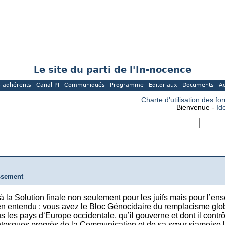
Le site du parti de l'In-nocence
 adhérents
Canal PI
Communiqués
Programme
Éditoriaux
Documents
A
Charte d'utilisation des fo
Bienvenue -
Id
ssement
 à la Solution finale non seulement pour les juifs mais pour l’e
n entendu : vous avez le Bloc Génocidaire du remplacisme globa
 les pays d‘Europe occidentale, qu’il gouverne et dont il contrô
esques progrès de la Communication et de sa sœur siamoise la 