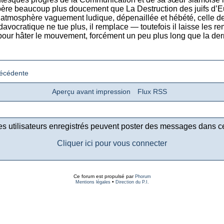
re beaucoup plus doucement que La Destruction des juifs d’Eur
 atmosphère vaguement ludique, dépenaillée et hébété, celle de
vocratique ne tue plus, il remplace — toutefois il laisse les r
 pour hâter le mouvement, forcément un peu plus long que la derni
récédente
Aperçu avant impression
Flux RSS
es utilisateurs enregistrés peuvent poster des messages dans c
Cliquer ici pour vous connecter
Ce forum est propulsé par
Phorum
•
Mentions légales
Direction du P.I.