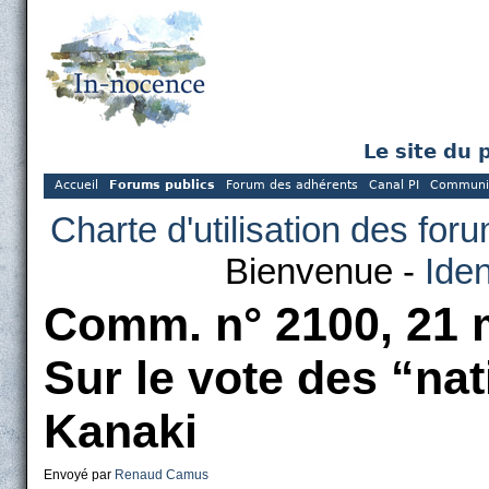
Le site du 
Accueil
Forums publics
Forum des adhérents
Canal PI
Communi
Charte d'utilisation des for
Bienvenue -
Iden
Comm. n° 2100, 21 
Sur le vote des “nat
Kanaki
Envoyé par
Renaud Camus