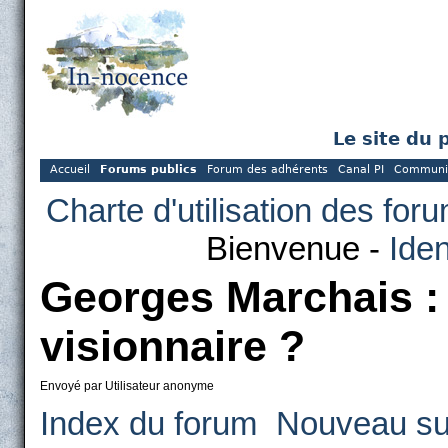
Le site du 
Accueil
Forums publics
Forum des adhérents
Canal PI
Communi
Charte d'utilisation des for
Bienvenue -
Iden
Georges Marchais :
visionnaire ?
Envoyé par Utilisateur anonyme
Index du forum
Nouveau su