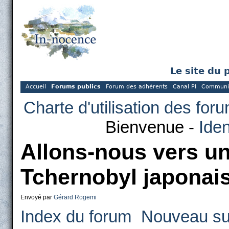
Le site du 
Accueil
Forums publics
Forum des adhérents
Canal PI
Communi
Charte d'utilisation des for
Bienvenue -
Iden
Allons-nous vers u
Tchernobyl japonai
Envoyé par
Gérard Rogemi
Index du forum
Nouveau su