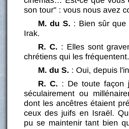
cinémas… Est-ce que vous e
son tour" : vous nous avez c
M. du S.
: Bien sûr que 
Irak.
R. C.
: Elles sont grav
chrétiens qui les fréquentent
M. du S.
: Oui, depuis l'
R. C.
: De toute façon 
séculairement ou millénaire
dont les ancêtres étaient pr
ceux des juifs en Israël. Q
pu se maintenir tant bien q