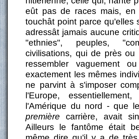
hitlérienne, celle qui, hanté p
eût pas de races mais, en
touchât point parce qu'elles 
adressât jamais aucune criti
"ethnies", peuples, "com
civilisations, qui de près ou
ressembler vaguement ou
exactement les mêmes individ
ne parvint à s'imposer com
l'Europe, essentielleme
l'Amérique du nord - que le 
première
carrière, avait s
Ailleurs le fantôme était 
même dire qu'il y a de très