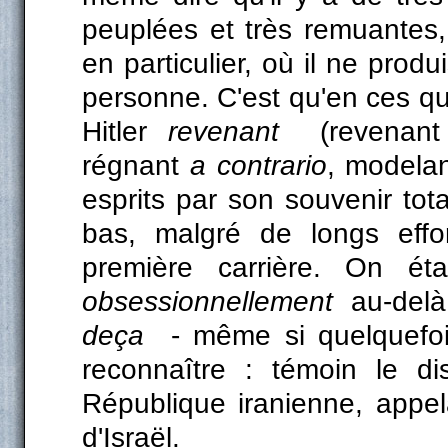
peuplées et très remuantes,
en particulier, où il ne produ
personne. C'est qu'en ces qua
Hitler
revenant
(revenan
régnant
a contrario
, modelant
esprits par son souvenir total
bas, malgré de longs effo
première carrière. On é
obsessionnellement
au-delà
deça
- même si quelquefoi
reconnaître : témoin le di
République iranienne, appel
d'Israël.