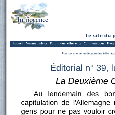
Le site du 
Accueil
Forums publics
Forum des adhérents
Communiqués
Prog
Pour commenter et débattre des éditoriaux
Éditorial n° 39,
La Deuxième Ca
Au lendemain des bom
capitulation de l'Allemagne 
gens pour ne pas vouloir cro