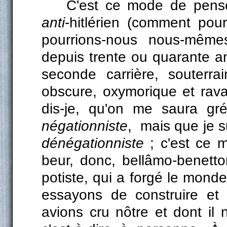
C'est ce mode de pen
anti
-hitlérien (comment pour
pourrions-nous nous-mêm
depuis trente ou quarante a
seconde carrière, souterra
obscure, oxymorique et rav
dis-je, qu'on me saura gré
négationniste
,
mais que je s
dénégationniste
; c'est ce 
beur, donc, bellâmo-benetto
potiste, qui a forgé le mond
essayons de construire et
avions cru nôtre et dont il n