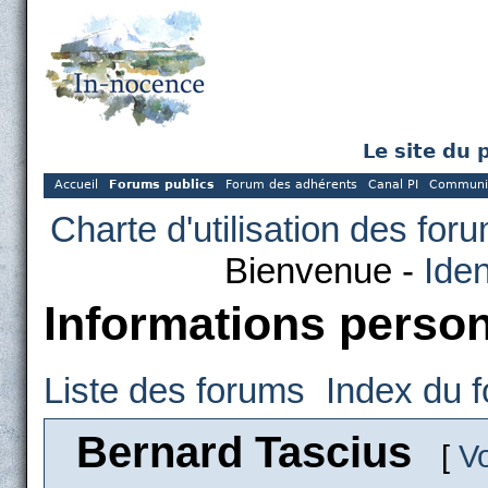
Le site du 
Accueil
Forums publics
Forum des adhérents
Canal PI
Communi
Charte d'utilisation des for
Bienvenue -
Iden
Informations person
Liste des forums
Index du 
Bernard Tascius
[
V