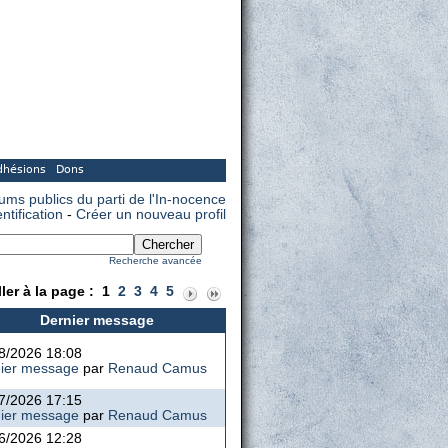
dhésions
Dons
rums publics du parti de l'In-nocence
entification
-
Créer un nouveau profil
Recherche avancée
ller à la page :
1
2
3
4
5
Dernier message
8/2026 18:08
ier message
par
Renaud Camus
7/2026 17:15
ier message
par
Renaud Camus
6/2026 12:28