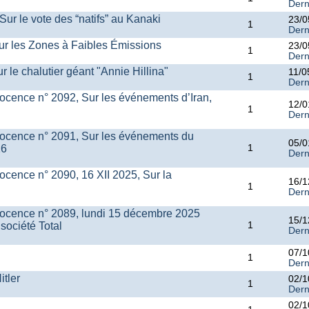
Dern
ur le vote des “natifs” au Kanaki
23/0
1
Dern
ur les Zones à Faibles Émissions
23/0
1
Dern
 le chalutier géant "Annie Hillina"
11/0
1
Dern
ocence n° 2092, Sur les événements d’Iran,
12/0
1
Dern
nocence n° 2091, Sur les événements du
05/0
26
1
Dern
ocence n° 2090, 16 XII 2025, Sur la
16/1
1
Dern
nocence n° 2089, lundi 15 décembre 2025
15/1
société Total
1
Dern
07/1
1
Dern
itler
02/1
1
Dern
02/1