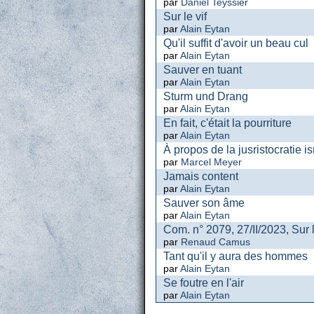
par
Daniel Teyssier
Sur le vif
par
Alain Eytan
Qu'il suffit d'avoir un beau cul
par
Alain Eytan
Sauver en tuant
par
Alain Eytan
Sturm und Drang
par
Alain Eytan
En fait, c'était la pourriture
par
Alain Eytan
À propos de la jusristocratie i
par
Marcel Meyer
Jamais content
par
Alain Eytan
Sauver son âme
par
Alain Eytan
Com. n° 2079, 27/II/2023, Sur 
par
Renaud Camus
Tant qu'il y aura des hommes
par
Alain Eytan
Se foutre en l'air
par
Alain Eytan