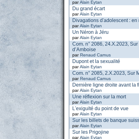
par
Alain Eytan
Du grand écart
par
Alain Eytan
Divagations d'adolescent : en 
par
Alain Eytan
Un Néron à Jéru
par
Alain Eytan
Com. n° 2086, 24.X.2023, Sur
d’Amboise
par
Renaud Camus
Dupont et la sexualité
par
Alain Eytan
Com. n° 2085, 2.X.2023, Sur M.
par
Renaud Camus
Dernière ligne droite avant la f
par
Alain Eytan
Une réflexion sur la mort
par
Alain Eytan
L'exiguïté du point de vue
par
Alain Eytan
Sur les billets de banque suis
par
Alain Eytan
Sur les Prigojine
par
Alain Eytan