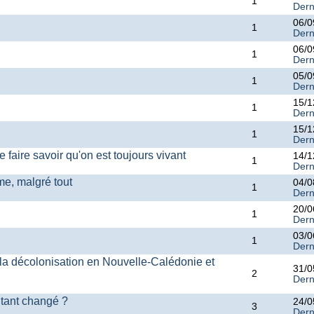
1
Dern
06/0
1
Dern
06/0
1
Dern
05/0
1
Dern
15/1
1
Dern
15/1
1
Dern
e faire savoir qu'on est toujours vivant
14/1
1
Dern
me, malgré tout
04/0
1
Dern
20/0
1
Dern
03/0
1
Dern
la décolonisation en Nouvelle-Calédonie et
31/0
2
Dern
 tant changé ?
24/0
3
Dern