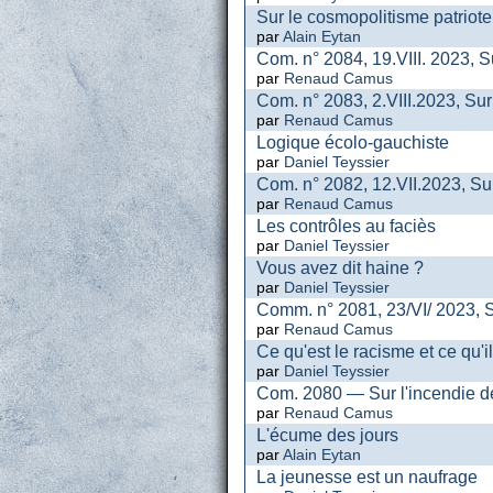
Sur le cosmopolitisme patriote
par
Alain Eytan
Com. n° 2084, 19.VIII. 2023, Su
par
Renaud Camus
Com. n° 2083, 2.VIII.2023, Sur
par
Renaud Camus
Logique écolo-gauchiste
par
Daniel Teyssier
Com. n° 2082, 12.VII.2023, Su
par
Renaud Camus
Les contrôles au faciès
par
Daniel Teyssier
Vous avez dit haine ?
par
Daniel Teyssier
Comm. n° 2081, 23/VI/ 2023, Sur
par
Renaud Camus
Ce qu'est le racisme et ce qu'il
par
Daniel Teyssier
Com. 2080 — Sur l'incendie de
par
Renaud Camus
L'écume des jours
par
Alain Eytan
La jeunesse est un naufrage