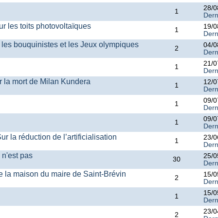
28/0
1
Dern
r les toits photovoltaïques
19/0
1
Dern
 les bouquinistes et les Jeux olympiques
04/0
2
Dern
21/0
1
Dern
r la mort de Milan Kundera
12/0
1
Dern
09/0
1
Dern
09/0
1
Dern
 la réduction de l’artificialisation
23/0
1
Dern
 n'est pas
25/0
30
Dern
 la maison du maire de Saint-Brévin
15/0
2
Dern
15/0
1
Dern
23/0
2