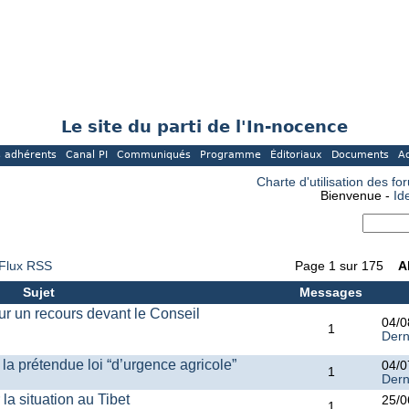
Le site du parti de l'In-nocence
 adhérents
Canal PI
Communiqués
Programme
Éditoriaux
Documents
A
Charte d'utilisation des fo
Bienvenue -
Id
Flux RSS
Page 1 sur 175
A
Sujet
Messages
ur un recours devant le Conseil
04/0
1
Dern
 la prétendue loi “d’urgence agricole”
04/0
1
Dern
la situation au Tibet
25/0
1