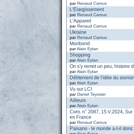
par
Renaud Camus
L’Élargissement
par
Renaud Camus
L’Appareil
par
Renaud Camus
Ukraine
par
Renaud Camus
Moribond
par
Alain Eytan
Shopping
par
Alain Eytan
On s'y remet un peu, histoire d
par
Alain Eytan
Délitement de l'idée du sionis
par
Alain Eytan
Vu sur LCI
par
Daniel Teyssier
Ailleurs
par
Alain Eytan
Com. n° 2087, 15.V.2024, Sur 
en France
par
Renaud Camus
Paisano - le monde a-t-il donc
par
Alain Eytan