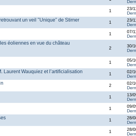
Dern
23/1
1
Dern
retrouvant un veil "Unique" de Stirner
23/1
1
Dern
07/1
1
Dern
 les éoliennes en vue du château
30/1
2
Dern
05/1
1
Dern
 Laurent Wauquiez et l’artificialisation
02/1
1
Dern
in
02/1
2
Dern
13/0
1
Dern
09/0
1
Dern
ses
28/0
1
Dern
28/0
1
Dern