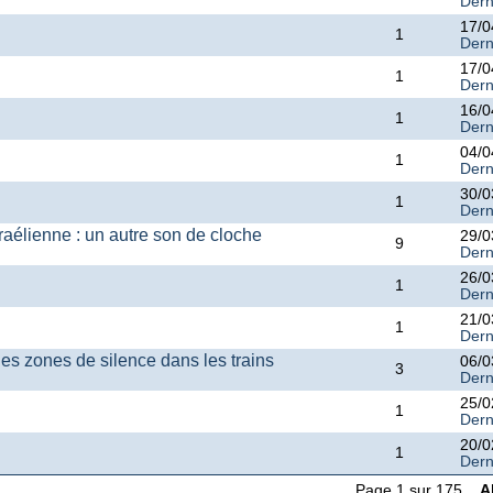
Dern
17/0
1
Dern
17/0
1
Dern
16/0
1
Dern
04/0
1
Dern
30/0
1
Dern
sraélienne : un autre son de cloche
29/0
9
Dern
26/0
1
Dern
21/0
1
Dern
les zones de silence dans les trains
06/0
3
Dern
25/0
1
Dern
20/0
1
Dern
Page 1 sur 175
A