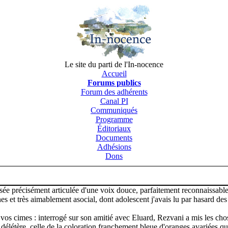
Le site du parti de l'In-nocence
Accueil
Forums publics
Forum des adhérents
Canal PI
Communiqués
Programme
Éditoriaux
Documents
Adhésions
Dons
sée précisément articulée d'une voix douce, parfaitement reconnaissab
es et très aimablement asocial, dont adolescent j'avais lu par hasard de
vos cimes : interrogé sur son amitié avec Eluard, Rezvani a mis les ch
, délétère, celle de la coloration franchement bleue d'oranges avariées q