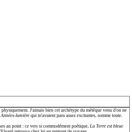
le physiquement. J'aimais bien cet archétype du métèque venu d'on ne
s
Années-lumière
qui m'avaient paru assez excitantes, somme toute.
oses au point : ce vers si commodément poétique,
La Terre est bleue
u'Eluard retrouva chez lui en rentrant de voyage.