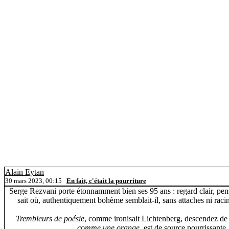
Alain Eytan
30 mars 2023, 00:15
En fait, c'était la pourriture
Serge Rezvani porte étonnamment bien ses 95 ans : regard clair, pen
sait où, authentiquement bohème semblait-il, sans attaches ni racin
Trembleurs de poésie
, comme ironisait Lichtenberg, descendez de 
comme une orange
, est de source pourrissante