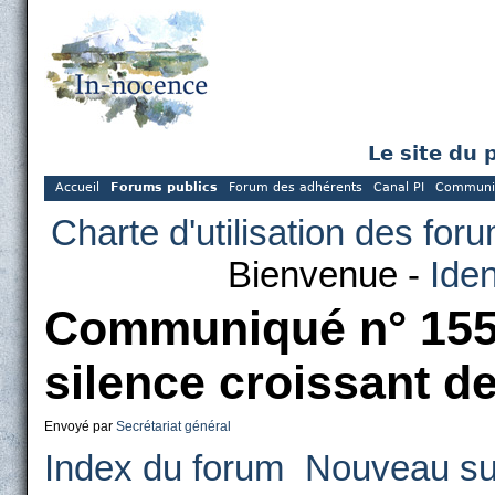
Le site du 
Accueil
Forums publics
Forum des adhérents
Canal PI
Communi
Charte d'utilisation des for
Bienvenue -
Iden
Communiqué n° 1556
silence croissant de
Envoyé par
Secrétariat général
Index du forum
Nouveau su