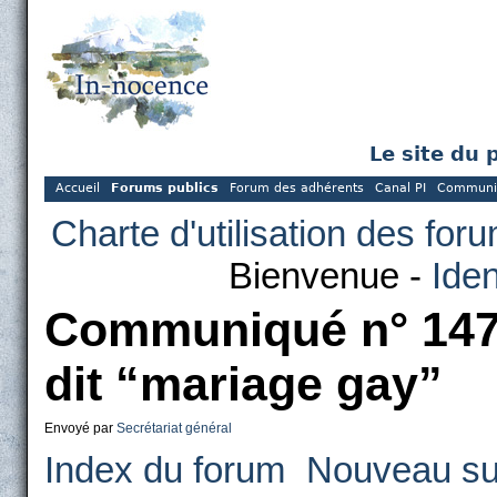
Le site du 
Accueil
Forums publics
Forum des adhérents
Canal PI
Communi
Charte d'utilisation des for
Bienvenue -
Iden
Communiqué n° 1477
dit “mariage gay”
Envoyé par
Secrétariat général
Index du forum
Nouveau su