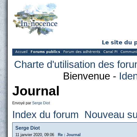
Le site du 
Accueil
Forums publics
Forum des adhérents
Canal PI
Communi
Charte d'utilisation des for
Bienvenue -
Iden
Journal
Envoyé par
Serge Diot
Index du forum
Nouveau su
Serge Diot
11 janvier 2020, 09:06
Re : Journal